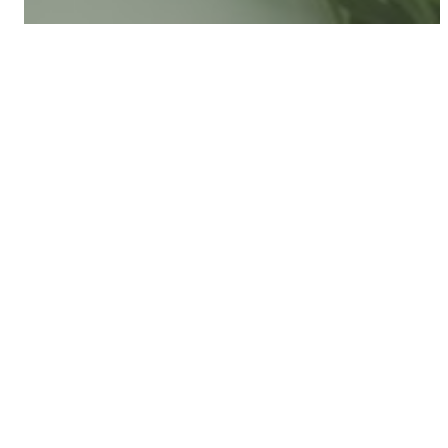
LINE公式登録ではお役立ち情報やお得なクーポンな
ど
ご用意しております。
LINE公式友だち追加はこちら
大阪府大阪市西区京町堀1丁目13-16プレステージ靭公園202